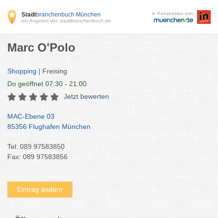
in Konzession von
Stadt
branchenbuch München
ein Angebot von stadtbranchenbuch.de
Marc O'Polo
Shopping
| Freising
Do
geöffnet 07:30 - 21:00
Jetzt bewerten
MAC-Ebene 03
85356 Flughafen München
Tel: 089 97583850
Fax: 089 97583856
Eintrag ändern