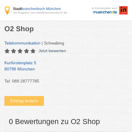
in Konzession von
Stadt
branchenbuch München
ein Angebot von stadtbranchenbuch.de
O2 Shop
Telekommunikation
| Schwabing
Jetzt bewerten
Kurfürstenplatz 5
80796 München
Tel: 089 28777785
Eintrag ändern
0 Bewertungen zu O2 Shop