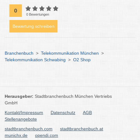
0
0 Bewertungen
Bewertung schreiben
Branchenbuch
>
Telekommunikation München
>
Telekommunikation Schwabing
>
O2 Shop
Herausgeber:
Stadtbranchenbuch München Vertriebs
GmbH
Kontakt/Impressum
Datenschutz
AGB
Stellenangebote
stadtbranchenbuch.com
stadtbranchenbuch.at
munichx.de
opendi.com