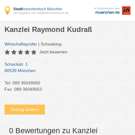
in Konzession von
Stadt
branchenbuch München
ein Angebot von stadtbranchenbuch.de
Kanzlei Raymond Kudraß
Wirtschaftsprüfer
| Schwabing
Jetzt bewerten
Schackstr. 1
80539 München
Tel: 089 36049060
Fax: 089 36049053
Eintrag ändern
0 Bewertungen zu Kanzlei