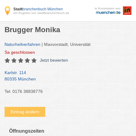
in Konzession von
Stadt
branchenbuch München
ein Angebot von stadtbranchenbuch.de
Brugger Monika
Naturheilverfahren
| Maxvorstadt, Universität
Sa
geschlossen
Jetzt bewerten
Karlstr. 114
80335 München
Tel: 0176 38838776
Eintrag ändern
Öffnungszeiten