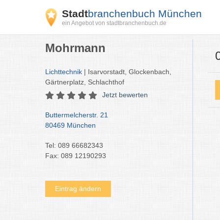
Stadt
branchenbuch München
ein Angebot von stadtbranchenbuch.de
Mohrmann
Lichttechnik
| Isarvorstadt, Glockenbach,
Gärtnerplatz, Schlachthof
Jetzt bewerten
Buttermelcherstr. 21
80469 München
Tel: 089 66682343
Fax: 089 12190293
Eintrag ändern