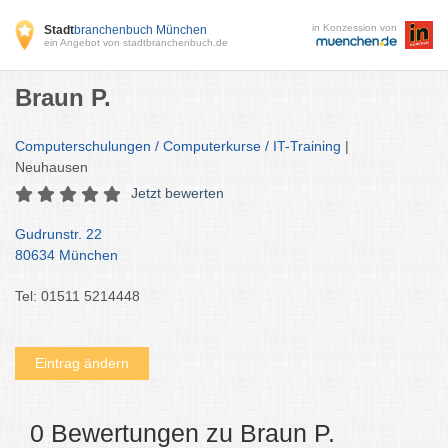
in Konzession von
Stadt
branchenbuch München
ein Angebot von stadtbranchenbuch.de
Braun P.
Computerschulungen / Computerkurse / IT-Training
|
Neuhausen
Jetzt bewerten
Gudrunstr. 22
80634 München
Tel: 01511 5214448
Eintrag ändern
0 Bewertungen zu Braun P.