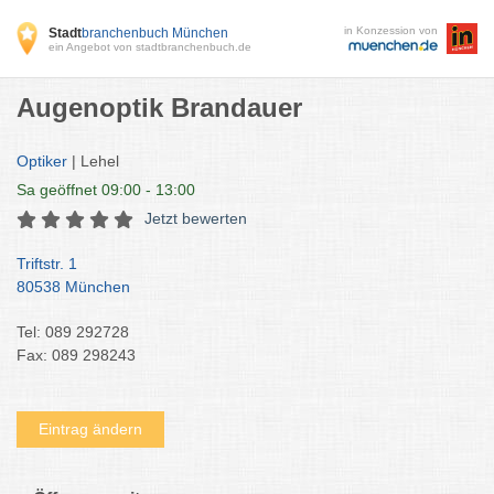
in Konzession von
Stadt
branchenbuch München
ein Angebot von stadtbranchenbuch.de
Augenoptik Brandauer
Optiker
| Lehel
Sa
geöffnet 09:00 - 13:00
Jetzt bewerten
Triftstr. 1
80538 München
Tel: 089 292728
Fax: 089 298243
Eintrag ändern