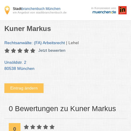
in Konzession von
Stadt
branchenbuch München
ein Angebot von stadtbranchenbuch.de
Kuner Markus
Rechtsanwälte: (FA) Arbeitsrecht
| Lehel
Jetzt bewerten
Unsöldstr. 2
80538 München
Eintrag ändern
0 Bewertungen zu Kuner Markus
0