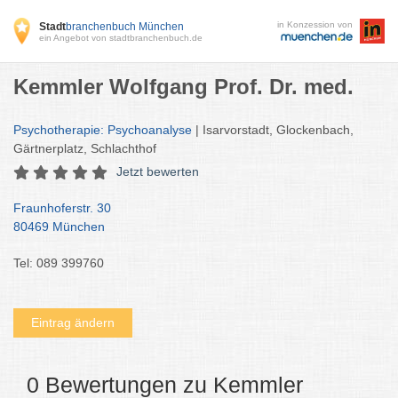
in Konzession von
Stadt
branchenbuch München
ein Angebot von stadtbranchenbuch.de
Kemmler Wolfgang Prof. Dr. med.
Psychotherapie: Psychoanalyse
| Isarvorstadt, Glockenbach,
Gärtnerplatz, Schlachthof
Jetzt bewerten
Fraunhoferstr. 30
80469 München
Tel: 089 399760
Eintrag ändern
0 Bewertungen zu Kemmler