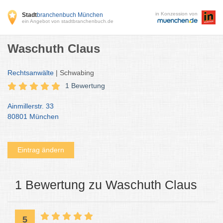
in Konzession von
Stadt
branchenbuch München
ein Angebot von stadtbranchenbuch.de
Waschuth Claus
Rechtsanwälte
| Schwabing
1 Bewertung
Ainmillerstr. 33
80801 München
Eintrag ändern
1 Bewertung zu Waschuth Claus
5