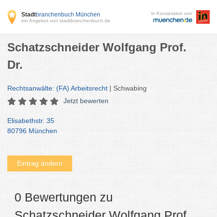
in Konzession von
Stadt
branchenbuch München
ein Angebot von stadtbranchenbuch.de
Schatzschneider Wolfgang Prof.
Dr.
Rechtsanwälte: (FA) Arbeitsrecht
| Schwabing
Jetzt bewerten
Elisabethstr. 35
80796 München
Eintrag ändern
0 Bewertungen zu
Schatzschneider Wolfgang Prof.