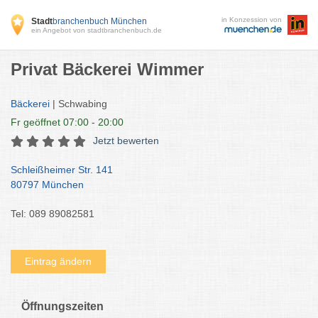
in Konzession von
Stadt
branchenbuch München
ein Angebot von stadtbranchenbuch.de
Privat Bäckerei Wimmer
Bäckerei
| Schwabing
Fr
geöffnet 07:00 - 20:00
Jetzt bewerten
Schleißheimer Str. 141
80797 München
Tel: 089 89082581
Eintrag ändern
Öffnungszeiten