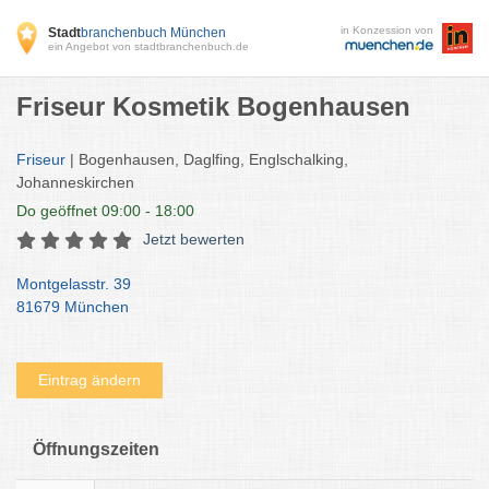
in Konzession von
Stadt
branchenbuch München
ein Angebot von stadtbranchenbuch.de
Friseur Kosmetik Bogenhausen
Friseur
| Bogenhausen, Daglfing, Englschalking,
Johanneskirchen
Do
geöffnet 09:00 - 18:00
Jetzt bewerten
Montgelasstr. 39
81679 München
Eintrag ändern
Öffnungszeiten