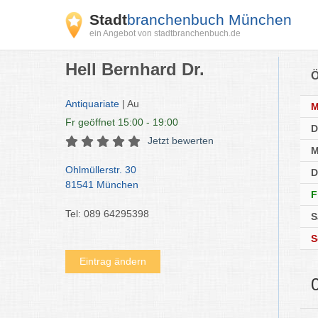
Stadt
branchenbuch München
ein Angebot von stadtbranchenbuch.de
Hell Bernhard Dr.
Ö
Antiquariate
| Au
Fr
geöffnet 15:00 - 19:00
D
Jetzt bewerten
M
Ohlmüllerstr. 30
D
81541 München
F
Tel: 089 64295398
S
S
Eintrag ändern