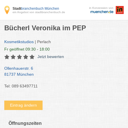
in Konzession von
Stadt
branchenbuch München
ein Angebot von stadtbranchenbuch.de
Bücherl Veronika im PEP
Kosmetikstudios
| Perlach
Fr
geöffnet 09:30 - 18:00
Jetzt bewerten
Ollenhauerstr. 6
81737 München
Tel: 089 63497711
Eintrag ändern
Öffnungszeiten