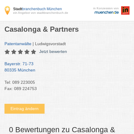
in Konzession von
Stadt
branchenbuch München
ein Angebot von stadtbranchenbuch.de
Casalonga & Partners
Patentanwälte
| Ludwigsvorstadt
Jetzt bewerten
Bayerstr. 71-73
80335 München
Tel: 089 223005
Fax: 089 224753
Eintrag ändern
0 Bewertungen zu Casalonga &