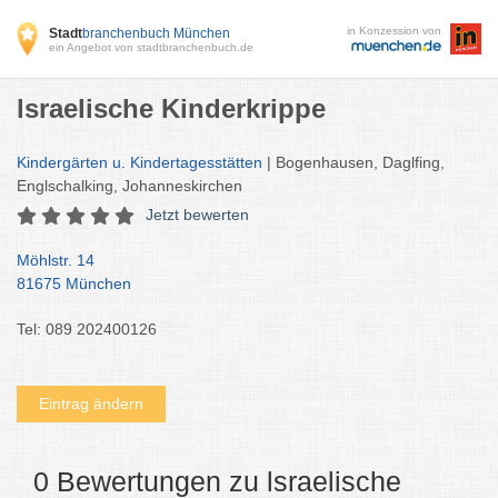
in Konzession von
Stadt
branchenbuch München
ein Angebot von stadtbranchenbuch.de
lsraelische Kinderkrippe
Kindergärten u. Kindertagesstätten
| Bogenhausen, Daglfing,
Englschalking, Johanneskirchen
Jetzt bewerten
Möhlstr. 14
81675 München
Tel: 089 202400126
Eintrag ändern
0 Bewertungen zu lsraelische