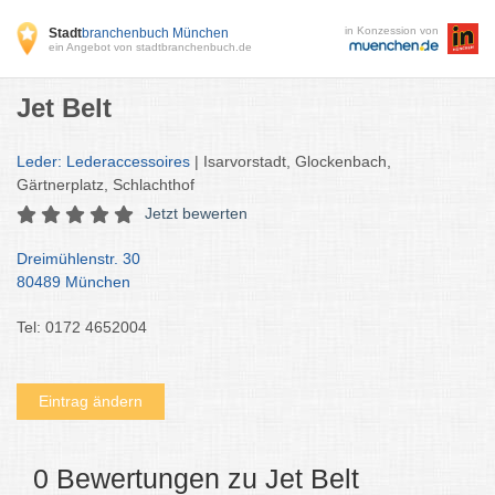
in Konzession von
Stadt
branchenbuch München
ein Angebot von stadtbranchenbuch.de
Jet Belt
Leder: Lederaccessoires
| Isarvorstadt, Glockenbach,
Gärtnerplatz, Schlachthof
Jetzt bewerten
Dreimühlenstr. 30
80489 München
Tel: 0172 4652004
Eintrag ändern
0 Bewertungen zu Jet Belt