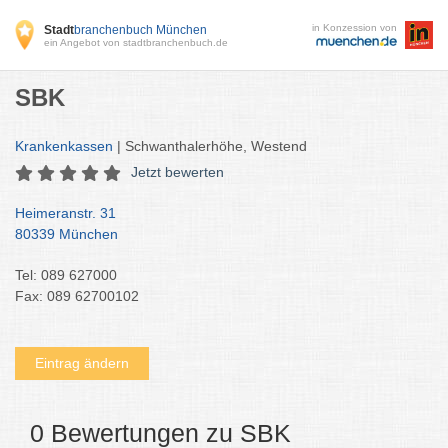
in Konzession von
Stadt
branchenbuch München
ein Angebot von stadtbranchenbuch.de
SBK
Krankenkassen
| Schwanthalerhöhe, Westend
Jetzt bewerten
Heimeranstr. 31
80339 München
Tel: 089 627000
Fax: 089 62700102
Eintrag ändern
0 Bewertungen zu SBK