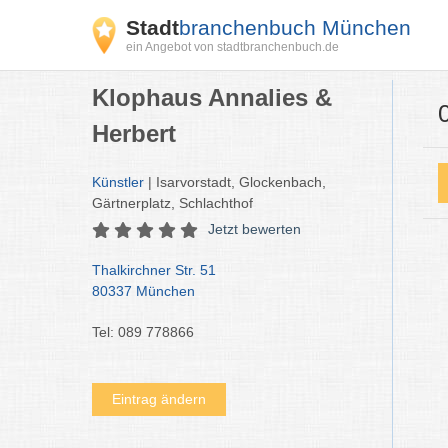
Stadt
branchenbuch München
ein Angebot von stadtbranchenbuch.de
Klophaus Annalies &
Herbert
Künstler
| Isarvorstadt, Glockenbach,
Gärtnerplatz, Schlachthof
Jetzt bewerten
Thalkirchner Str. 51
80337 München
Tel: 089 778866
Eintrag ändern