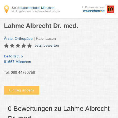
in Konzession von
Stadt
branchenbuch München
ein Angebot von stadtbranchenbuch.de
Lahme Albrecht Dr. med.
Ärzte: Orthopäde
| Haidhausen
Jetzt bewerten
Belfortstr. 5
81667 München
Tel: 089 44760758
Eintrag ändern
0 Bewertungen zu Lahme Albrecht