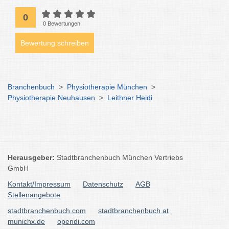
0
0 Bewertungen
Bewertung schreiben
Branchenbuch
>
Physiotherapie München
>
Physiotherapie Neuhausen
>
Leithner Heidi
Herausgeber:
Stadtbranchenbuch München Vertriebs
GmbH
Kontakt/Impressum
Datenschutz
AGB
Stellenangebote
stadtbranchenbuch.com
stadtbranchenbuch.at
munichx.de
opendi.com