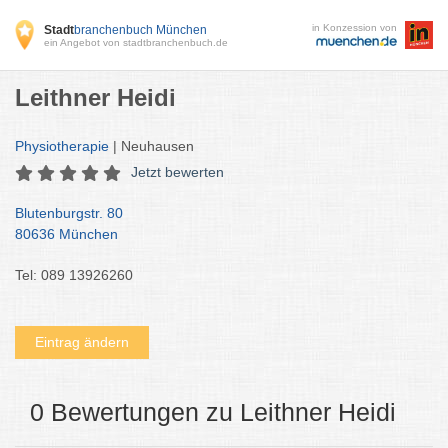
in Konzession von
Stadt
branchenbuch München
ein Angebot von stadtbranchenbuch.de
Leithner Heidi
Physiotherapie
| Neuhausen
Jetzt bewerten
Blutenburgstr. 80
80636 München
Tel: 089 13926260
Eintrag ändern
0 Bewertungen zu Leithner Heidi