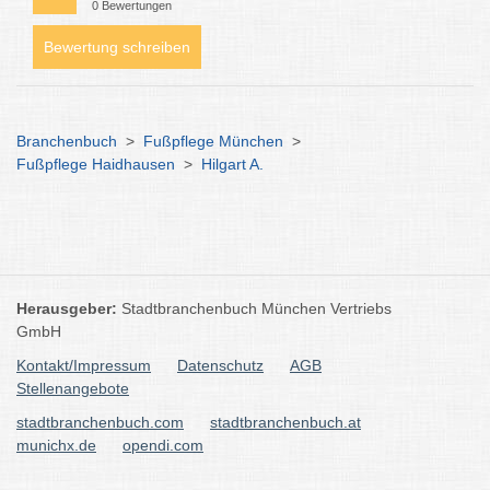
0 Bewertungen
Bewertung schreiben
Branchenbuch
>
Fußpflege München
>
Fußpflege Haidhausen
>
Hilgart A.
Herausgeber:
Stadtbranchenbuch München Vertriebs
GmbH
Kontakt/Impressum
Datenschutz
AGB
Stellenangebote
stadtbranchenbuch.com
stadtbranchenbuch.at
munichx.de
opendi.com