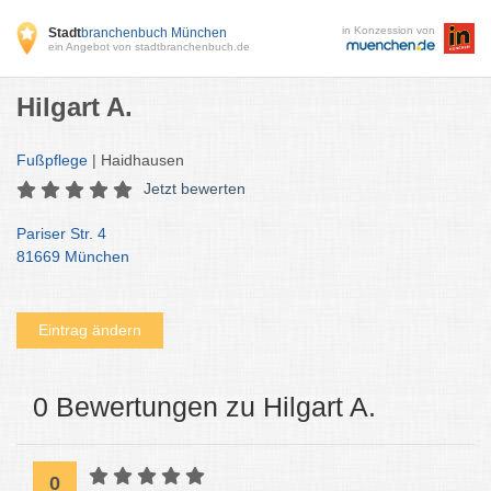
in Konzession von
Stadt
branchenbuch München
ein Angebot von stadtbranchenbuch.de
Hilgart A.
Fußpflege
| Haidhausen
Jetzt bewerten
Pariser Str. 4
81669 München
Eintrag ändern
0 Bewertungen zu Hilgart A.
0