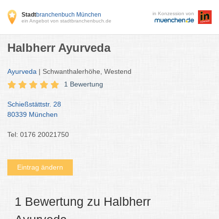
in Konzession von
Stadt
branchenbuch München
ein Angebot von stadtbranchenbuch.de
Halbherr Ayurveda
Ayurveda
| Schwanthalerhöhe, Westend
1 Bewertung
Schießstättstr. 28
80339 München
Tel: 0176 20021750
Eintrag ändern
1 Bewertung zu Halbherr