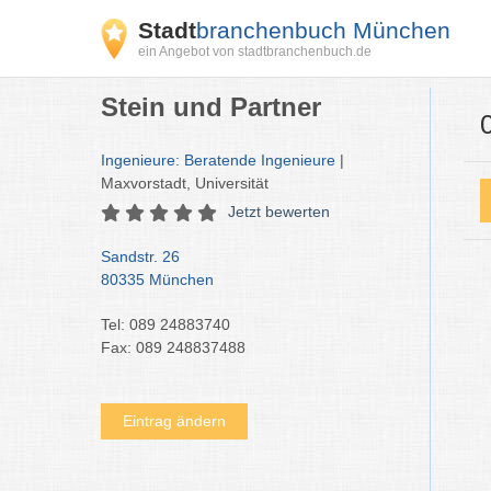
Stadt
branchenbuch München
ein Angebot von stadtbranchenbuch.de
Stein und Partner
Ingenieure: Beratende Ingenieure
|
Maxvorstadt, Universität
Jetzt bewerten
Sandstr. 26
80335 München
Tel: 089 24883740
Fax: 089 248837488
Eintrag ändern