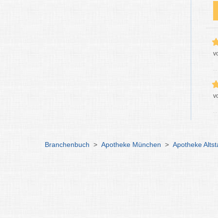
v
v
Branchenbuch
>
Apotheke München
>
Apotheke Altst