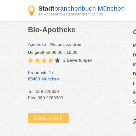
Stadt
branchenbuch München
ein Angebot von stadtbranchenbuch.de
Bio-Apotheke
Ö
Apotheke
| Altstadt, Zentrum
Do
geöffnet 08:30 - 18:30
D
2 Bewertungen
M
Frauenstr. 17
D
80469 München
F
Tel: 089 225630
S
Fax: 089 2289300
S
Eintrag ändern