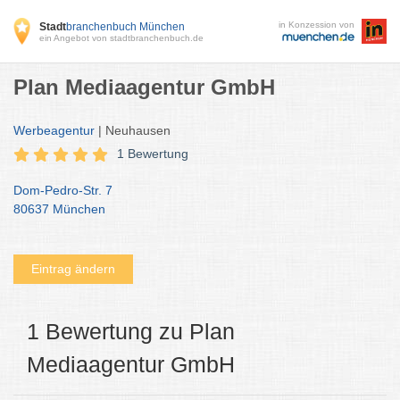
in Konzession von
Stadt
branchenbuch München
ein Angebot von stadtbranchenbuch.de
Plan Mediaagentur GmbH
Werbeagentur
| Neuhausen
1 Bewertung
Dom-Pedro-Str. 7
80637 München
Eintrag ändern
1 Bewertung zu Plan
Mediaagentur GmbH