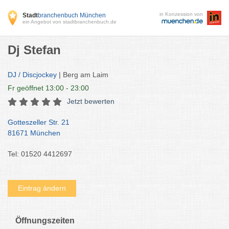
in Konzession von
Stadt
branchenbuch München
ein Angebot von stadtbranchenbuch.de
Dj Stefan
DJ / Discjockey
| Berg am Laim
Fr
geöffnet 13:00 - 23:00
Jetzt bewerten
Gotteszeller Str. 21
81671 München
Tel: 01520 4412697
Eintrag ändern
Öffnungszeiten