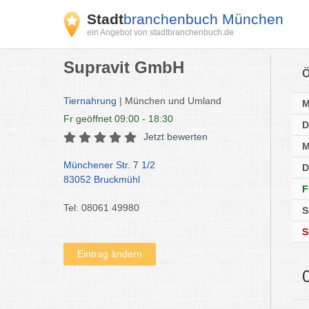
Stadt
branchenbuch München
ein Angebot von stadtbranchenbuch.de
Supravit GmbH
Ö
Tiernahrung
| München und Umland
Fr
geöffnet 09:00 - 18:30
D
Jetzt bewerten
M
Münchener Str. 7 1/2
D
83052 Bruckmühl
F
Tel: 08061 49980
S
S
Eintrag ändern