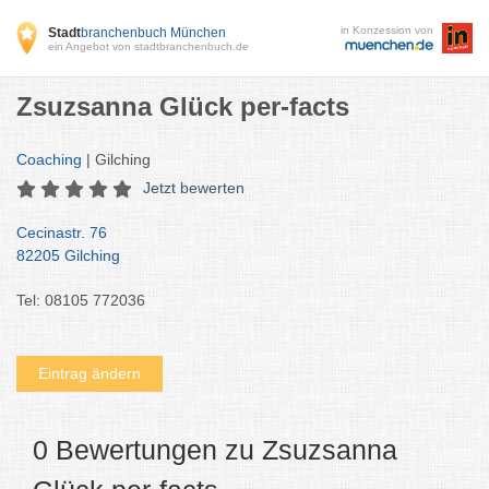
in Konzession von
Stadt
branchenbuch München
ein Angebot von stadtbranchenbuch.de
Zsuzsanna Glück per-facts
Coaching
| Gilching
Jetzt bewerten
Cecinastr. 76
82205 Gilching
Tel: 08105 772036
Eintrag ändern
0 Bewertungen zu Zsuzsanna