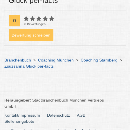
Glück per-facts
0
0 Bewertungen
Bewertung schreiben
Branchenbuch
>
Coaching München
>
Coaching Starnberg
>
Zsuzsanna Glück per-facts
Herausgeber:
Stadtbranchenbuch München Vertriebs
GmbH
Kontakt/Impressum
Datenschutz
AGB
Stellenangebote