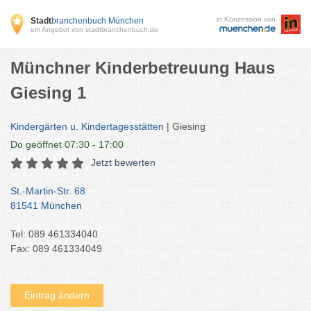
in Konzession von
Stadt
branchenbuch München
ein Angebot von stadtbranchenbuch.de
Münchner Kinderbetreuung Haus
Giesing 1
Kindergärten u. Kindertagesstätten
| Giesing
Do
geöffnet 07:30 - 17:00
Jetzt bewerten
St.-Martin-Str. 68
81541 München
Tel: 089 461334040
Fax: 089 461334049
Eintrag ändern