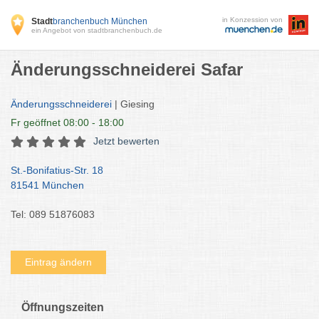
in Konzession von
Stadt
branchenbuch München
ein Angebot von stadtbranchenbuch.de
Änderungsschneiderei Safar
Änderungsschneiderei
| Giesing
Fr
geöffnet 08:00 - 18:00
Jetzt bewerten
St.-Bonifatius-Str. 18
81541 München
Tel: 089 51876083
Eintrag ändern
Öffnungszeiten