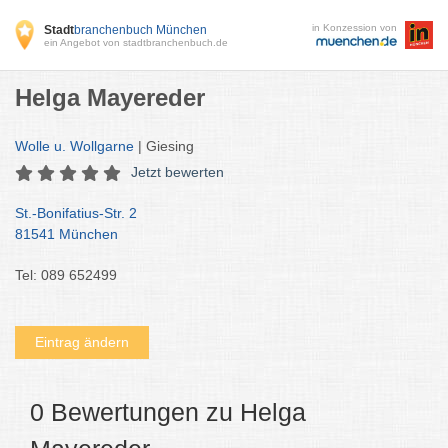
in Konzession von
Stadt
branchenbuch München
ein Angebot von stadtbranchenbuch.de
Helga Mayereder
Wolle u. Wollgarne
| Giesing
Jetzt bewerten
St.-Bonifatius-Str. 2
81541 München
Tel: 089 652499
Eintrag ändern
0 Bewertungen zu Helga