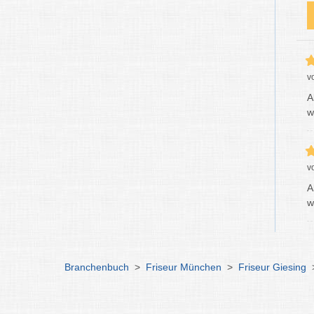
v
A
w
v
A
w
Branchenbuch
>
Friseur München
>
Friseur Giesing