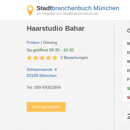
Stadt
branchenbuch München
ein Angebot von stadtbranchenbuch.de
Haarstudio Bahar
Ö
Friseur
| Giesing
Sa
geöffnet 08:30 - 16:30
D
2 Bewertungen
M
Schwanseestr. 4
D
81539 München
F
Tel: 089 69302994
S
S
Eintrag ändern