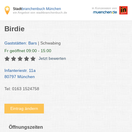
in Konzession von
Stadt
branchenbuch München
ein Angebot von stadtbranchenbuch.de
Birdie
Gaststätten: Bars
| Schwabing
Fr
geöffnet 09:00 - 15:00
Jetzt bewerten
Infanteriestr. 11a
80797 München
Tel: 0163 1524758
Eintrag ändern
Öffnungszeiten