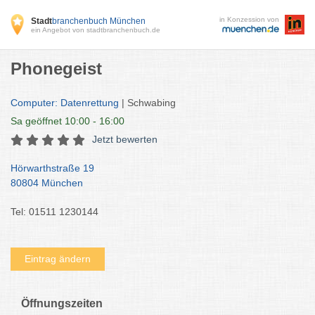
in Konzession von
Stadt
branchenbuch München
ein Angebot von stadtbranchenbuch.de
Phonegeist
Computer: Datenrettung
| Schwabing
Sa
geöffnet 10:00 - 16:00
Jetzt bewerten
Hörwarthstraße 19
80804 München
Tel: 01511 1230144
Eintrag ändern
Öffnungszeiten