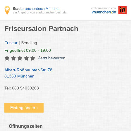
in Konzession von
Stadt
branchenbuch München
ein Angebot von stadtbranchenbuch.de
Friseursalon Partnach
Friseur
| Sendling
Fr
geöffnet 09:00 - 19:00
Jetzt bewerten
Albert-Roßhaupter-Str. 78
81369 München
Tel: 089 54030208
Eintrag ändern
Öffnungszeiten