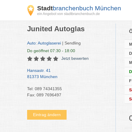
Stadt
branchenbuch München
ein Angebot von stadtbranchenbuch.de
Junited Autoglas
Ö
Auto: Autoglaserei
| Sendling
Do
geöffnet 07:30 - 18:00
D
Jetzt bewerten
M
Hansastr. 41
D
81373 München
F
Tel: 089 74341355
S
Fax: 089 7696497
S
Eintrag ändern