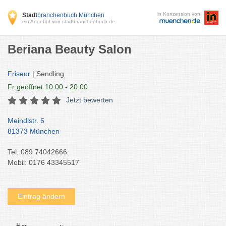
in Konzession von
Stadt
branchenbuch München
ein Angebot von stadtbranchenbuch.de
Beriana Beauty Salon
Friseur
| Sendling
Fr
geöffnet 10:00 - 20:00
Jetzt bewerten
Meindlstr. 6
81373 München
Tel: 089 74042666
Mobil: 0176 43345517
Eintrag ändern