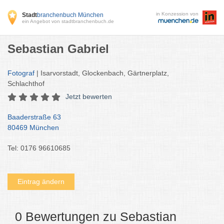
in Konzession von
Stadt
branchenbuch München
ein Angebot von stadtbranchenbuch.de
Sebastian Gabriel
Fotograf
| Isarvorstadt, Glockenbach, Gärtnerplatz,
Schlachthof
Jetzt bewerten
Baaderstraße 63
80469 München
Tel: 0176 96610685
Eintrag ändern
0 Bewertungen zu Sebastian