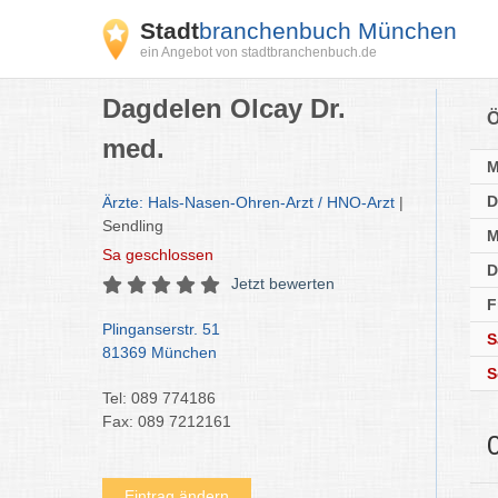
Stadt
branchenbuch München
ein Angebot von stadtbranchenbuch.de
Dagdelen Olcay Dr.
Ö
med.
D
Ärzte: Hals-Nasen-Ohren-Arzt / HNO-Arzt
|
Sendling
M
Sa
geschlossen
D
Jetzt bewerten
F
Plinganserstr. 51
S
81369 München
S
Tel: 089 774186
Fax: 089 7212161
Eintrag ändern