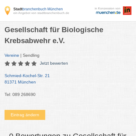
in Konzession von
Stadt
branchenbuch München
ein Angebot von stadtbranchenbuch.de
Gesellschaft für Biologische
Krebsabwehr e.V.
Vereine
| Sendling
Jetzt bewerten
Schmied-Kochel-Str. 21
81371 München
Tel: 089 268690
Eintrag ändern