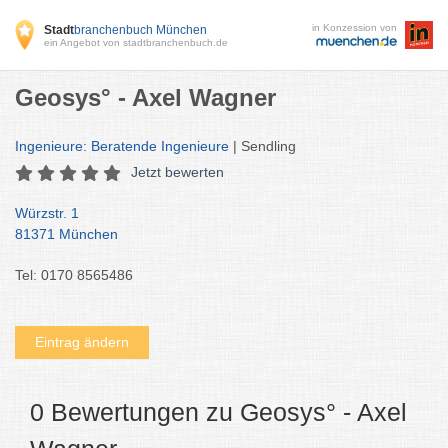
in Konzession von
Stadt
branchenbuch München
ein Angebot von stadtbranchenbuch.de
Geosys° - Axel Wagner
Ingenieure: Beratende Ingenieure
| Sendling
Jetzt bewerten
Würzstr. 1
81371 München
Tel: 0170 8565486
Eintrag ändern
0 Bewertungen zu Geosys° - Axel