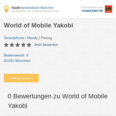
in Konzession von
Stadt
branchenbuch München
ein Angebot von stadtbranchenbuch.de
World of Mobile Yakobi
Smartphone / Handy
| Pasing
Jetzt bewerten
Bodenseestr. 6
81241 München
Eintrag ändern
0 Bewertungen zu World of Mobile
Yakobi