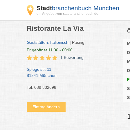
Stadt
branchenbuch München
ein Angebot von stadtbranchenbuch.de
Ristorante La Via
Ö
Gaststätten: Italienisch
| Pasing
Fr
geöffnet 11:00 - 00:00
D
1 Bewertung
M
Spiegelstr. 11
D
81241 München
F
Tel: 089 832698
S
S
Eintrag ändern