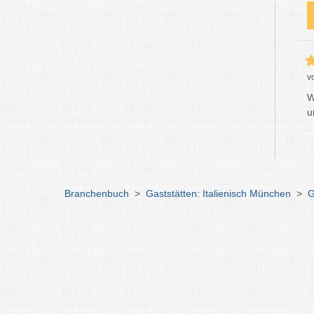
v
W
u
Branchenbuch
>
Gaststätten: Italienisch München
>
G