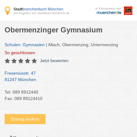
in Konzession von
Stadt
branchenbuch München
ein Angebot von stadtbranchenbuch.de
Obermenzinger Gymnasium
Schulen: Gymnasien
| Allach, Obermenzing, Untermenzing
So
geschlossen
Jetzt bewerten
Freseniusstr. 47
81247 München
Tel: 089 8912440
Fax: 089 89124410
Eintrag ändern