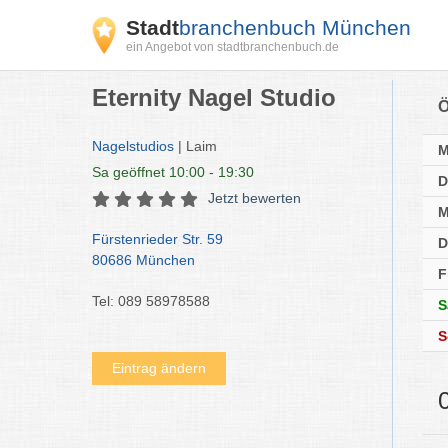
Stadt
branchenbuch München
ein Angebot von stadtbranchenbuch.de
Eternity Nagel Studio
Ö
Nagelstudios
| Laim
Sa
geöffnet 10:00 - 19:30
D
Jetzt bewerten
M
Fürstenrieder Str. 59
D
80686 München
F
Tel: 089 58978588
S
S
Eintrag ändern