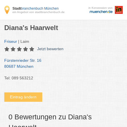
in Konzession von
Stadt
branchenbuch München
ein Angebot von stadtbranchenbuch.de
Diana's Haarwelt
Friseur
| Laim
Jetzt bewerten
Fürstenrieder Str. 16
80687 München
Tel: 089 563212
Eintrag ändern
0 Bewertungen zu Diana's