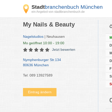
Stadt
branchenbuch München
ein Angebot von stadtbranchenbuch.de
My Nails & Beauty
Ö
Nagelstudios
| Neuhausen
Mo
geöffnet 10:00 - 19:00
D
Jetzt bewerten
M
Nymphenburger Str.134
D
80636 München
F
Tel: 089 13927589
S
S
Eintrag ändern