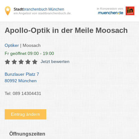
in Konzession von
Stadt
branchenbuch München
ein Angebot von stadtbranchenbuch.de
Apollo-Optik in der Meile Moosach
Optiker
| Moosach
Fr
geöffnet 09:00 - 19:00
Jetzt bewerten
Bunzlauer Platz 7
80992 München
Tel: 089 14304431
Eintrag ändern
Öffnungszeiten